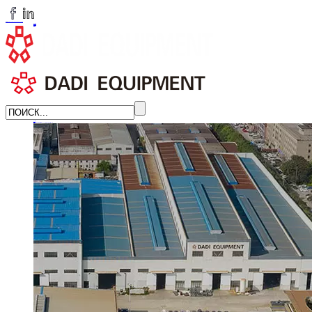
dadi_gb@163.com
+86-15806161666
ЯЗЫК
English
简体中文
Russian
Главная
О нас
О компании ДАДИ
Корпоративная культура
Честь
Новости
УЗНАТЬ БОЛЬШЕ →