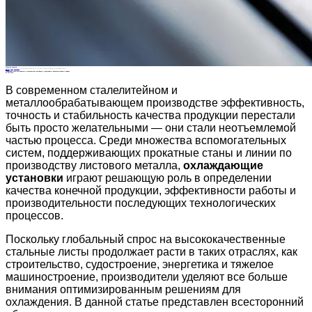
Новости отрасли
Главная
>
О нас
>
Новости
>
Новости отрасли
>
Понимание роли пластинчатых охлаждающих платформ в современных производственных линиях.
Все новости
Понимание роли пластинчатых охлаждающих платформ в современных производственных линиях.
03 Feb.2026
В современном сталелитейном и
металлообрабатывающем производстве эффективность,
точность и стабильность качества продукции перестали
быть просто желательными — они стали неотъемлемой
частью процесса. Среди множества вспомогательных
систем, поддерживающих прокатные станы и линии по
производству листового металла,
охлаждающие
установки
играют решающую роль в определении
качества конечной продукции, эффективности работы и
производительности последующих технологических
процессов.
Поскольку глобальный спрос на высококачественные
стальные листы продолжает расти в таких отраслях, как
строительство, судостроение, энергетика и тяжелое
машиностроение, производители уделяют все больше
внимания оптимизированным решениям для
охлаждения. В данной статье представлен всесторонний